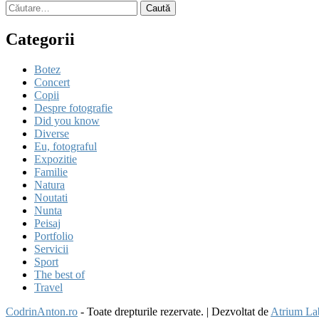
Caută
după:
Categorii
Botez
Concert
Copii
Despre fotografie
Did you know
Diverse
Eu, fotograful
Expozitie
Familie
Natura
Noutati
Nunta
Peisaj
Portfolio
Servicii
Sport
The best of
Travel
CodrinAnton.ro
- Toate drepturile rezervate.
|
Dezvoltat de
Atrium La