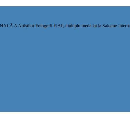
 Artiștilor Fotografi FIAP, multiplu medaliat la Saloane Internați