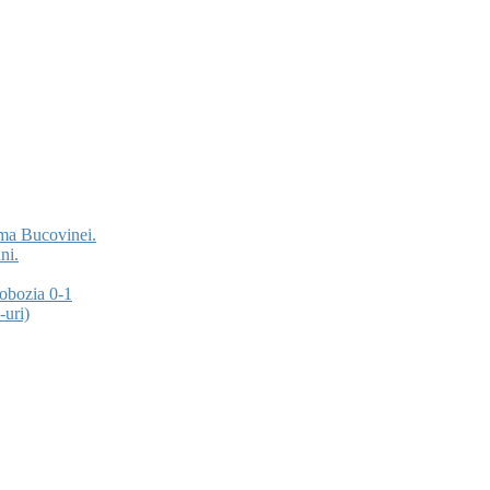
ima Bucovinei.
ni.
obozia 0-1
-uri)