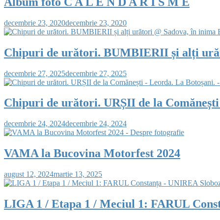
Album foto C A L E N D A R I S M E
decembrie 23, 2020
decembrie 23, 2020
Chipuri de urători. BUMBIERII și alți ură
decembrie 27, 2025
decembrie 27, 2025
Chipuri de urători. URȘII de la Comănești
decembrie 24, 2024
decembrie 24, 2024
VAMA la Bucovina Motorfest 2024
august 12, 2024
martie 13, 2025
LIGA 1 / Etapa 1 / Meciul 1: FARUL Cons