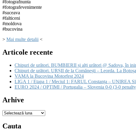
#fotografnunta
#fotografevenimente
#suceava
#falticeni
#moldova
#bucovina
>
Mai multe detalii
<
Articole recente
Chipuri de urători. BUMBIERII și alți urători @ Sadova, în in
Chipuri de urători. URȘII de la Comănești – Leorda. La Botoșa
VAMA la Bucovina Motorfest 2024
LIGA 1 / Etapa 1 / Meciul 1: FARUL Constanța – UNIREA Sl
EURO 2024 / OPTIMI / Portugalia – Slovenia 0-0 (3-0 penalty
Arhive
Arhive
Cauta